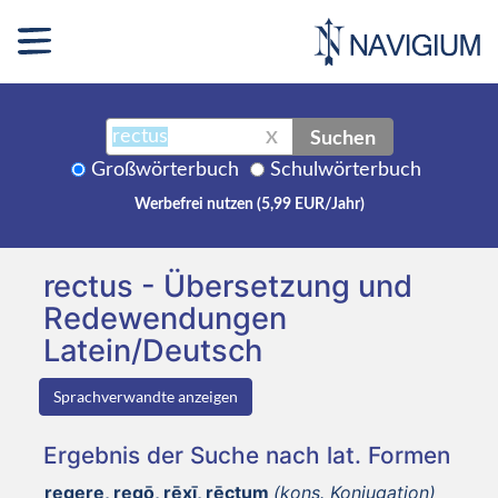
Suchen
X
Großwörterbuch
Schulwörterbuch
Werbefrei nutzen (5,99 EUR/Jahr)
rectus - Übersetzung und
Redewendungen
Latein/Deutsch
Sprachverwandte anzeigen
Ergebnis der Suche nach lat. Formen
regere, regō, rēxī, rēctum
(kons. Konjugation)