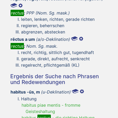
rectus
:
PPP (Nom. Sg. mask.)
leiten, lenken, richten, gerade richten
regieren, beherrschen
abgrenzen, abstecken
rēctus a um
(a/o-Deklination)
rectus
:
Nom. Sg. mask.
recht, richtig, sittlich gut, tugendhaft
gerade, direkt, aufrecht, senkrecht
regelrecht, pflichtgemäß (KL)
Ergebnis der Suche nach Phrasen
und Redewendungen
habitus -ūs, m
(u-Deklination)
Haltung
habitus piae mentis
-
fromme
Geisteshaltung
habitus
rectus
-
die richtige Haltung