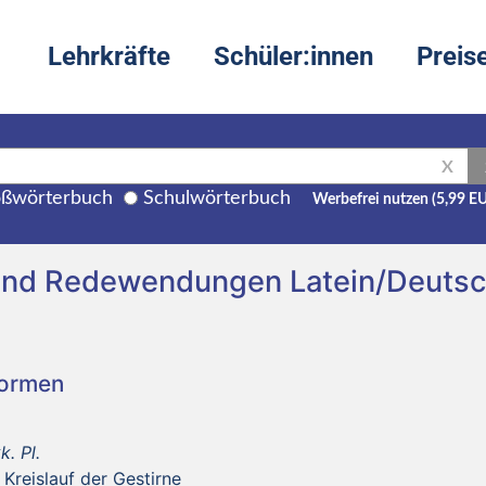
Lehrkräfte
Schüler:innen
Preis
X
ßwörterbuch
Schulwörterbuch
Werbefrei nutzen (5,99 E
 und Redewendungen Latein/Deuts
Formen
k. Pl.
 Kreislauf der Gestirne