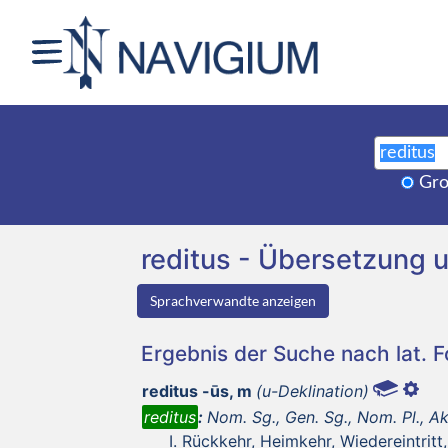
Gro
reditus - Übersetzung
Sprachverwandte anzeigen
Ergebnis der Suche nach lat. 
reditus -ūs, m
(u-Deklination)
reditus
:
Nom. Sg., Gen. Sg., Nom. Pl., Ak
Rückkehr, Heimkehr, Wiedereintritt,