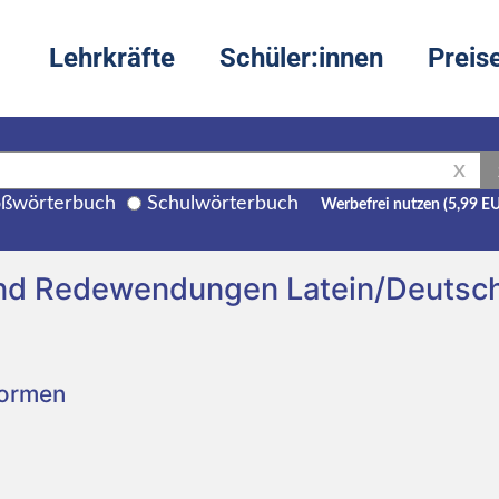
Lehrkräfte
Schüler:innen
Preis
X
ßwörterbuch
Schulwörterbuch
Werbefrei nutzen (5,99 E
und Redewendungen Latein/Deutsc
Formen