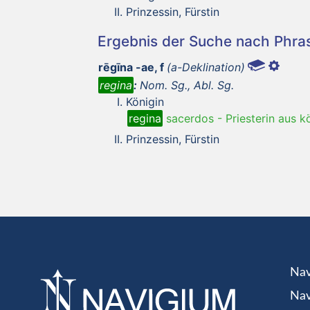
Prinzessin, Fürstin
Ergebnis der Suche nach Phr
rēgīna -ae, f
(a-Deklination)
regina
:
Nom. Sg., Abl. Sg.
Königin
regina
sacerdos
-
Priesterin aus k
Prinzessin, Fürstin
Nav
Nav