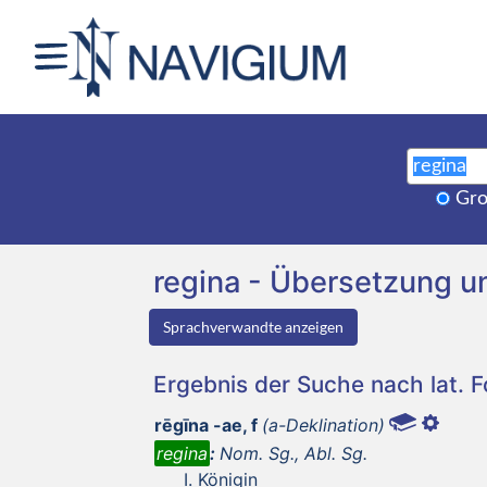
Gro
regina - Übersetzung 
Sprachverwandte anzeigen
Ergebnis der Suche nach lat. 
rēgīna -ae, f
(a-Deklination)
regina
:
Nom. Sg., Abl. Sg.
Königin