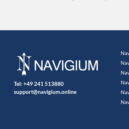
Nav
Nav
Nav
Tel:
+49 241 513880
Nav
support@navigium.online
Nav
Nav