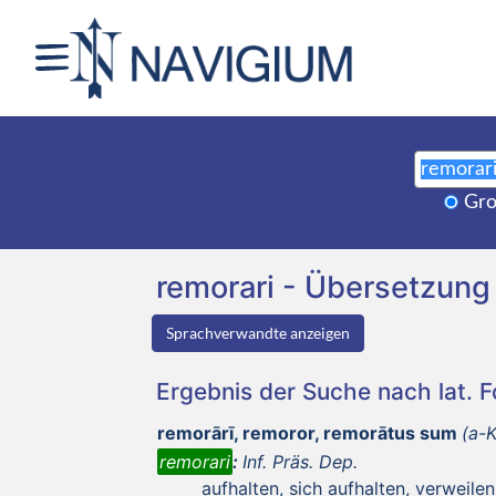
Gro
remorari - Übersetzun
Sprachverwandte anzeigen
Ergebnis der Suche nach lat. 
remorārī, remoror, remorātus sum
(a-
remorari
:
Inf. Präs. Dep.
aufhalten, sich aufhalten, verweilen