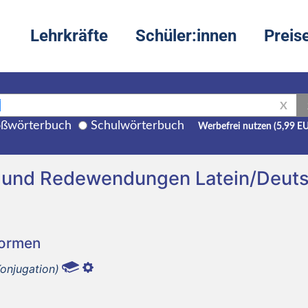
Lehrkräfte
Schüler:innen
Preis
X
ßwörterbuch
Schulwörterbuch
Werbefrei nutzen (5,99 E
g und Redewendungen Latein/Deut
Formen
Konjugation)