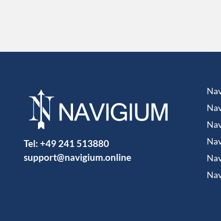
Nav
Nav
Nav
Tel:
+49 241 513880
Nav
support@navigium.online
Nav
Nav