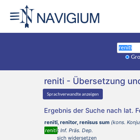
Gro
reniti - Übersetzung 
Sprachverwandte anzeigen
Ergebnis der Suche nach lat. 
renītī, renītor, renīsus sum
(kons. Konju
reniti
:
Inf. Präs. Dep.
sich widersetzen