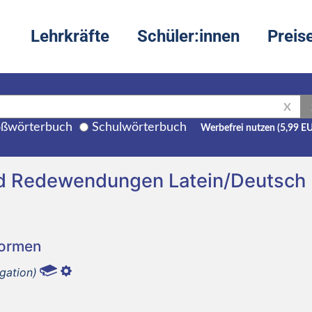
Lehrkräfte
Schüler:innen
Preis
X
ßwörterbuch
Schulwörterbuch
Werbefrei nutzen (5,99 E
und Redewendungen Latein/Deutsch
Formen
gation)