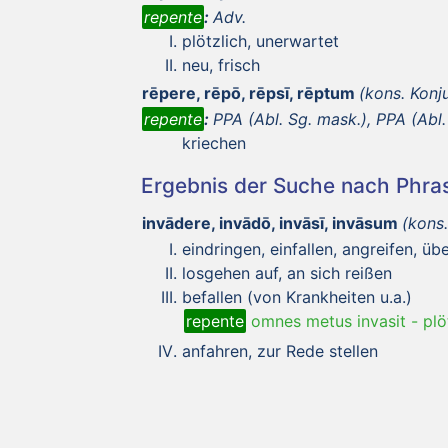
repente
:
Adv.
plötzlich, unerwartet
neu, frisch
rēpere, rēpō, rēpsī, rēptum
(kons. Konj
repente
:
PPA (Abl. Sg. mask.), PPA (Abl. 
kriechen
Ergebnis der Suche nach Phr
invādere, invādō, invāsī, invāsum
(kons
eindringen, einfallen, angreifen, übe
losgehen auf, an sich reißen
befallen (von Krankheiten u.a.)
repente
omnes metus invasit
-
plö
anfahren, zur Rede stellen