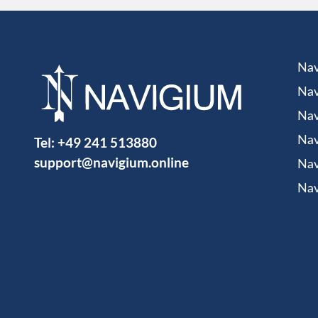
Nav
Nav
Nav
Tel:
+49 241 513880
Nav
support@navigium.online
Nav
Nav