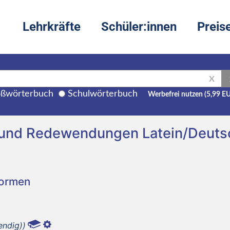
Lehrkräfte
Schüler:innen
Preis
X
ßwörterbuch
Schulwörterbuch
Werbefrei nutzen (5,99 E
 und Redewendungen Latein/Deuts
Formen
endig))