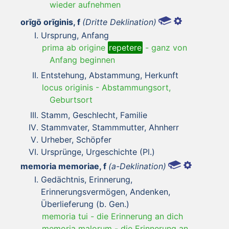
wieder aufnehmen
orīgō orīginis, f
(Dritte Deklination)
Ursprung, Anfang
prima ab origine
repetere
-
ganz von
Anfang beginnen
Entstehung, Abstammung, Herkunft
locus originis
-
Abstammungsort,
Geburtsort
Stamm, Geschlecht, Familie
Stammvater, Stammmutter, Ahnherr
Urheber, Schöpfer
Ursprünge, Urgeschichte (Pl.)
memoria memoriae, f
(a-Deklination)
Gedächtnis, Erinnerung,
Erinnerungsvermögen, Andenken,
Überlieferung (b. Gen.)
memoria tui
-
die Erinnerung an dich
memoria malorum
-
die Erinnerung an