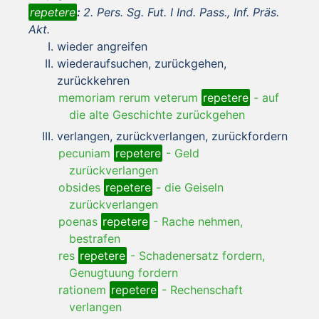
repetere
:
2. Pers. Sg. Fut. I Ind. Pass., Inf. Präs.
Akt.
wieder angreifen
wiederaufsuchen, zurückgehen,
zurückkehren
memoriam rerum veterum
repetere
-
auf
die alte Geschichte zurückgehen
verlangen, zurückverlangen, zurückfordern
pecuniam
repetere
-
Geld
zurückverlangen
obsides
repetere
-
die Geiseln
zurückverlangen
poenas
repetere
-
Rache nehmen,
bestrafen
res
repetere
-
Schadenersatz fordern,
Genugtuung fordern
rationem
repetere
-
Rechenschaft
verlangen