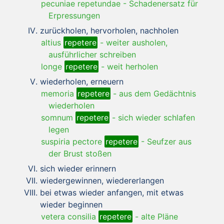
pecuniae repetundae
-
Schadenersatz für
Erpressungen
zurückholen, hervorholen, nachholen
altius
repetere
-
weiter ausholen,
ausführlicher schreiben
longe
repetere
-
weit herholen
wiederholen, erneuern
memoria
repetere
-
aus dem Gedächtnis
wiederholen
somnum
repetere
-
sich wieder schlafen
legen
suspiria pectore
repetere
-
Seufzer aus
der Brust stoßen
sich wieder erinnern
wiedergewinnen, wiedererlangen
bei etwas wieder anfangen, mit etwas
wieder beginnen
vetera consilia
repetere
-
alte Pläne