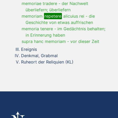
memoriae tradere
-
der Nachwelt
überliefern; überliefern
memoriam
repetere
alicuius rei
-
die
Geschichte von etwas auffrischen
memoria tenere
-
im Gedächtnis behalten;
in Erinnerung haben
supra hanc memoriam
-
vor dieser Zeit
Ereignis
Denkmal, Grabmal
Ruheort der Reliquien (KL)