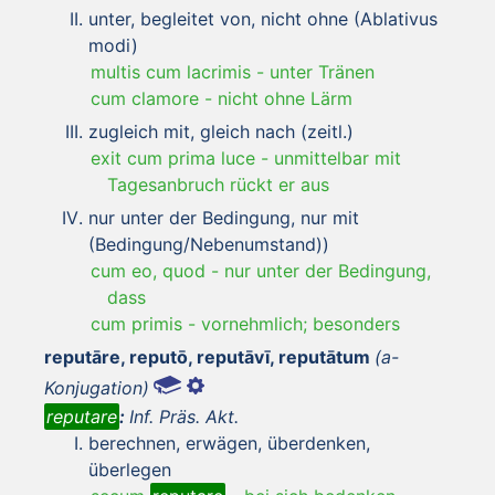
unter, begleitet von, nicht ohne (Ablativus
modi)
multis cum lacrimis
-
unter Tränen
cum clamore
-
nicht ohne Lärm
zugleich mit, gleich nach (zeitl.)
exit cum prima luce
-
unmittelbar mit
Tagesanbruch rückt er aus
nur unter der Bedingung, nur mit
(Bedingung/Nebenumstand))
cum eo, quod
-
nur unter der Bedingung,
dass
cum primis
-
vornehmlich; besonders
reputāre, reputō, reputāvī, reputātum
(a-
Konjugation)
reputare
:
Inf. Präs. Akt.
berechnen, erwägen, überdenken,
überlegen