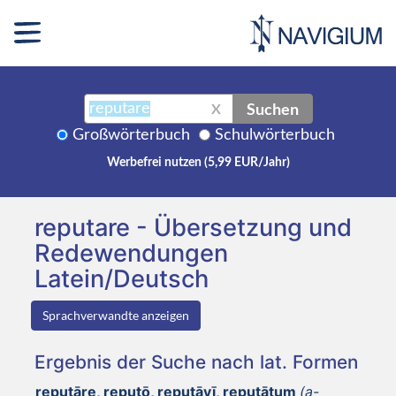
Suchen
X
Großwörterbuch
Schulwörterbuch
Werbefrei nutzen (5,99 EUR/Jahr)
reputare - Übersetzung und
Redewendungen
Latein/Deutsch
Sprachverwandte anzeigen
Ergebnis der Suche nach lat. Formen
reputāre, reputō, reputāvī, reputātum
(a-