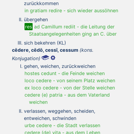
zurückkommen
in gratiam redire
-
sich wieder aussöhnen
übergehen
res
ad Camillum rediit
-
die Leitung der
Staatsangelegenheiten ging an C. über
sich bekehren (KL)
cēdere, cēdō, cessī, cessum
(kons.
Konjugation)
gehen, weichen, zurückweichen
hostes cedunt
-
die Feinde weichen
loco cedere
-
von seinem Platz weichen
ex loco cedere
-
von der Stelle weichen
cedere (e) patria
-
aus dem Vaterland
weichen
verlassen, weggehen, scheiden,
entweichen, schwinden
urbe cedere
-
die Stadt verlassen
cedere (de) vita
-
aus dem Leben