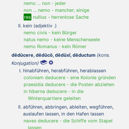
nemo ... non
-
jeder
non ... nemo
-
mancher; einige
res
nullius
-
herrenlose Sache
kein (adjektiv .)
nemo civis
-
kein Bürger
natus nemo
-
keine Menschenseele
nemo Romanus
-
kein Römer
dēdūcere, dēdūcō, dēdūxī, dēductum
(kons.
Konjugation)
hinabführen, herabführen, herablassen
coloniam deducere
-
eine Kolonie gründen
praesidia deducere
-
die Posten abziehen
in hiberna deducere
-
in die
Winterquartiere geleiten
abführen, abbringen, ableiten, wegführen,
auslaufen lassen, in den Hafen lassen
naves deducere
-
die Schiffe vom Stapel
lassen