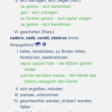
sich betragen, sich zeigen (refl.)
se gerere
-
sich benehmen
geri
-
sich zutragen
se fortiter gerere
-
sich tapfer zeigen
se gerere
-
sich benehmen
geschehen (Pass.)
cadere, cadō, cecidī, cāsūrus
(kons.
Konjugation)
fallen, herabfallen, zu Boden fallen,
hinstürzen, niederstürzen
lapsa cadunt folia
-
die Blätter gleiten
nieder
patriae cecidere manus
-
die Hände des
Vaters versagten den Dienst
sich ergießen, münden
sterben, umkommen
geschlachtet werden, erobert werden,
fallen