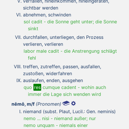
verfallen, hineinkommen, hineingeraten,
sichtbar werden
abnehmen, schwinden
sol cadit
-
die Sonne geht unter; die Sonne
sinkt
durchfallen, unterliegen, den Prozess
verlieren, verlieren
labor male cadit
-
die Anstrengung schlägt
fehl
treffen, zutreffen, passen, ausfallen,
zustoßen, widerfahren
auslaufen, enden, ausgehen
quo
res
cumque cadent
-
wohin auch
immer die Lage sich wenden wird
nēmō, m/f
(Pronomen)
niemand (subst. Plaut, Lucil.: Gen. neminis)
nemo ... nisi
-
niemand außer; nur
nemo unquam
-
niemals einer