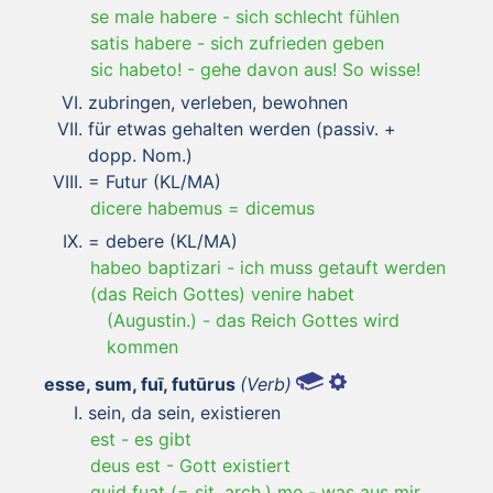
se male habere
-
sich schlecht fühlen
satis habere
-
sich zufrieden geben
sic habeto!
-
gehe davon aus! So wisse!
zubringen, verleben, bewohnen
für etwas gehalten werden (passiv. +
dopp. Nom.)
= Futur (KL/MA)
dicere habemus = dicemus
= debere (KL/MA)
habeo baptizari
-
ich muss getauft werden
(das Reich Gottes) venire habet
(Augustin.)
-
das Reich Gottes wird
kommen
esse, sum, fuī, futūrus
(Verb)
sein, da sein, existieren
est
-
es gibt
deus est
-
Gott existiert
quid fuat (= sit, arch.) me
-
was aus mir