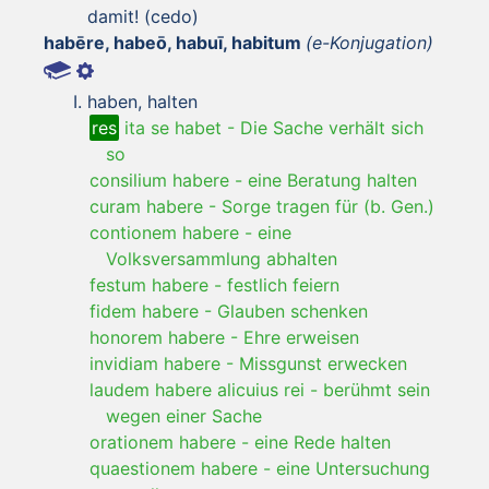
damit! (cedo)
habēre, habeō, habuī, habitum
(e-Konjugation)
haben, halten
res
ita se habet
-
Die Sache verhält sich
so
consilium habere
-
eine Beratung halten
curam habere
-
Sorge tragen für (b. Gen.)
contionem habere
-
eine
Volksversammlung abhalten
festum habere
-
festlich feiern
fidem habere
-
Glauben schenken
honorem habere
-
Ehre erweisen
invidiam habere
-
Missgunst erwecken
laudem habere alicuius rei
-
berühmt sein
wegen einer Sache
orationem habere
-
eine Rede halten
quaestionem habere
-
eine Untersuchung