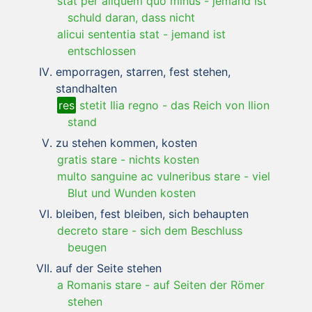
stat per aliquem quo minus
-
jemand ist
schuld daran, dass nicht
alicui sententia stat
-
jemand ist
entschlossen
emporragen, starren, fest stehen,
standhalten
res
stetit Ilia regno
-
das Reich von Ilion
stand
zu stehen kommen, kosten
gratis stare
-
nichts kosten
multo sanguine ac vulneribus stare
-
viel
Blut und Wunden kosten
bleiben, fest bleiben, sich behaupten
decreto stare
-
sich dem Beschluss
beugen
auf der Seite stehen
a Romanis stare
-
auf Seiten der Römer
stehen