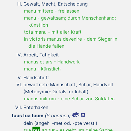
Gewalt, Macht, Entscheidung
manu mittere
-
freilassen
manu
-
gewaltsam; durch Menschenhand;
künstlich
tota manu
-
mit aller Kraft
in victoris manus devenire
-
dem Sieger in
die Hände fallen
Arbeit, Tätigkeit
manus et ars
-
Handwerk
manu
-
künstlich
Handschrift
bewaffnete Mannschaft, Schar, Handvoll
(Metonymie: Gefäß für Inhalt)
manus militum
-
eine Schar von Soldaten
Enterhaken
tuus tua tuum
(Pronomen)
dein (angeh. -met od. -pte verst.)
tua
res
agitur
-
es geht um deine Sache