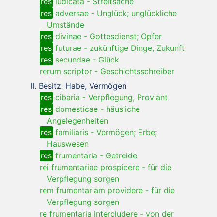
res
iudicata
-
Streitsache
res
adversae
-
Unglück; unglückliche
Umstände
res
divinae
-
Gottesdienst; Opfer
res
futurae
-
zukünftige Dinge, Zukunft
res
secundae
-
Glück
rerum scriptor
-
Geschichtsschreiber
Besitz, Habe, Vermögen
res
cibaria
-
Verpflegung, Proviant
res
domesticae
-
häusliche
Angelegenheiten
res
familiaris
-
Vermögen; Erbe;
Hauswesen
res
frumentaria
-
Getreide
rei frumentariae prospicere
-
für die
Verpflegung sorgen
rem frumentariam providere
-
für die
Verpflegung sorgen
re frumentaria intercludere
-
von der