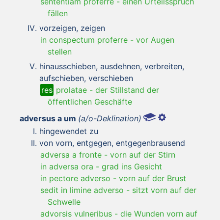
sententiam proferre
-
einen Urteilsspruch
fällen
vorzeigen, zeigen
in conspectum proferre
-
vor Augen
stellen
hinausschieben, ausdehnen, verbreiten,
aufschieben, verschieben
res
prolatae
-
der Stillstand der
öffentlichen Geschäfte
adversus a um
(a/o-Deklination)
hingewendet zu
von vorn, entgegen, entgegenbrausend
adversa a fronte
-
vorn auf der Stirn
in adversa ora
-
grad ins Gesicht
in pectore adverso
-
vorn auf der Brust
sedit in limine adverso
-
sitzt vorn auf der
Schwelle
advorsis vulneribus
-
die Wunden vorn auf