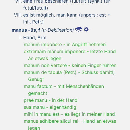
eine Frau beschlafen (fui/fuit (synk.) für
futui/futuit)
es ist möglich, man kann (unpers.: est +
Inf., Petr.)
manus -ūs, f
(u-Deklination)
Hand, Arm
manum imponere
-
in Angriff nehmen
extremam manum imponere
-
letzte Hand
an etwas legen
manum non vertere
-
keinen Finger rühren
manum de tabula (Petr.)
-
Schluss damit!;
Genug!
manu factum
-
mit Menschenhänden
gemacht
prae manu
-
in der Hand
sua manu
-
eigenhändig
mihi in manu est
-
es liegt in meiner Hand
manus adhibere alicui rei
-
Hand an etwas
legen