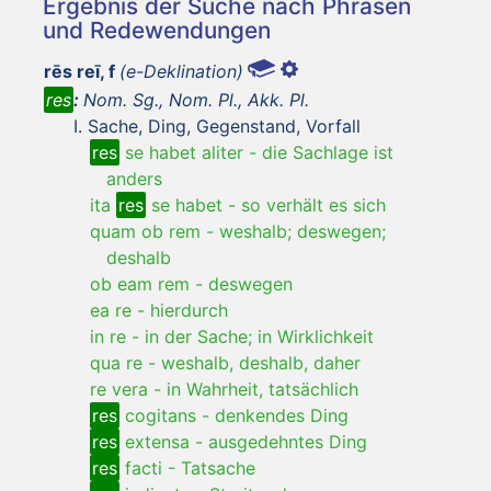
Ergebnis der Suche nach Phrasen
und Redewendungen
rēs reī, f
(e-Deklination)
res
:
Nom. Sg., Nom. Pl., Akk. Pl.
Sache, Ding, Gegenstand, Vorfall
res
se habet aliter
-
die Sachlage ist
anders
ita
res
se habet
-
so verhält es sich
quam ob rem
-
weshalb; deswegen;
deshalb
ob eam rem
-
deswegen
ea re
-
hierdurch
in re
-
in der Sache; in Wirklichkeit
qua re
-
weshalb, deshalb, daher
re vera
-
in Wahrheit, tatsächlich
res
cogitans
-
denkendes Ding
res
extensa
-
ausgedehntes Ding
res
facti
-
Tatsache