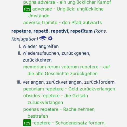
pugna adversa
-
ein unglücklicher Kampf
res
adversae
-
Unglück; unglückliche
Umstände
adverso tramite
-
den Pfad aufwärts
repetere, repetō, repetīvī, repetītum
(kons.
Konjugation)
wieder angreifen
wiederaufsuchen, zurückgehen,
zurückkehren
memoriam rerum veterum repetere
-
auf
die alte Geschichte zurückgehen
verlangen, zurückverlangen, zurückfordern
pecuniam repetere
-
Geld zurückverlangen
obsides repetere
-
die Geiseln
zurückverlangen
poenas repetere
-
Rache nehmen,
bestrafen
res
repetere
-
Schadenersatz fordern,