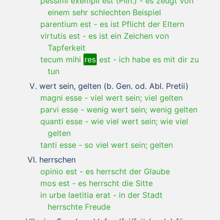
pessimi exempli est (Plin.)
-
es zeugt von
einem sehr schlechten Beispiel
parentium est
-
es ist Pflicht der Eltern
virtutis est
-
es ist ein Zeichen von
Tapferkeit
tecum mihi
res
est
-
ich habe es mit dir zu
tun
wert sein, gelten (b. Gen. od. Abl. Pretii)
magni esse
-
viel wert sein; viel gelten
parvi esse
-
wenig wert sein; wenig gelten
quanti esse
-
wie viel wert sein; wie viel
gelten
tanti esse
-
so viel wert sein; gelten
herrschen
opinio est
-
es herrscht der Glaube
mos est
-
es herrscht die Sitte
in urbe laetitia erat
-
in der Stadt
herrschte Freude