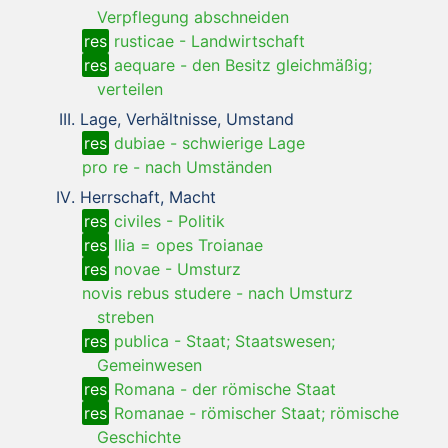
Verpflegung abschneiden
res
rusticae
-
Landwirtschaft
res
aequare
-
den Besitz gleichmäßig;
verteilen
Lage, Verhältnisse, Umstand
res
dubiae
-
schwierige Lage
pro re
-
nach Umständen
Herrschaft, Macht
res
civiles
-
Politik
res
Ilia = opes Troianae
res
novae
-
Umsturz
novis rebus studere
-
nach Umsturz
streben
res
publica
-
Staat; Staatswesen;
Gemeinwesen
res
Romana
-
der römische Staat
res
Romanae
-
römischer Staat; römische
Geschichte