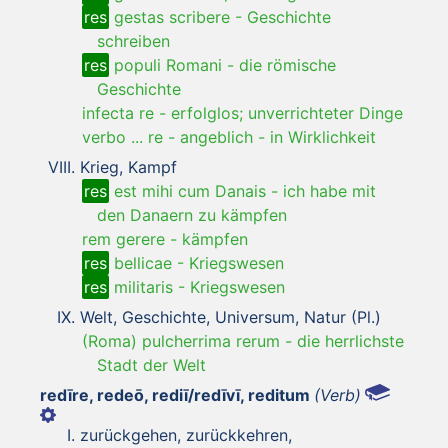
res
gestas scribere
-
Geschichte
schreiben
res
populi Romani
-
die römische
Geschichte
infecta re
-
erfolglos; unverrichteter Dinge
verbo ... re
-
angeblich - in Wirklichkeit
Krieg, Kampf
res
est mihi cum Danais
-
ich habe mit
den Danaern zu kämpfen
rem gerere
-
kämpfen
res
bellicae
-
Kriegswesen
res
militaris
-
Kriegswesen
Welt, Geschichte, Universum, Natur (Pl.)
(Roma) pulcherrima rerum
-
die herrlichste
Stadt der Welt
redīre, redeō, rediī/redīvī, reditum
(Verb)
zurückgehen, zurückkehren,