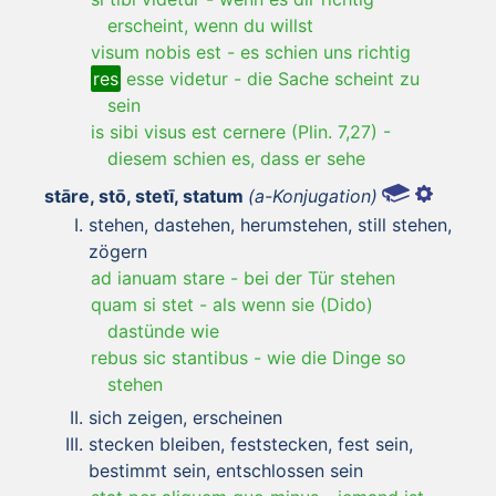
erscheint, wenn du willst
visum nobis est
-
es schien uns richtig
res
esse videtur
-
die Sache scheint zu
sein
is sibi visus est cernere (Plin. 7,27)
-
diesem schien es, dass er sehe
stāre, stō, stetī, statum
(a-Konjugation)
stehen, dastehen, herumstehen, still stehen,
zögern
ad ianuam stare
-
bei der Tür stehen
quam si stet
-
als wenn sie (Dido)
dastünde wie
rebus sic stantibus
-
wie die Dinge so
stehen
sich zeigen, erscheinen
stecken bleiben, feststecken, fest sein,
bestimmt sein, entschlossen sein