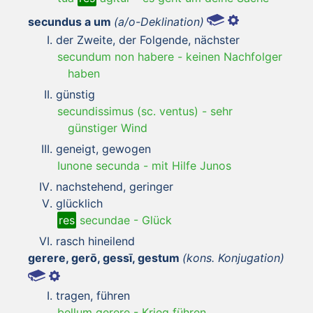
secundus a um
(a/o-Deklination)
der Zweite, der Folgende, nächster
secundum non habere
-
keinen Nachfolger
haben
günstig
secundissimus (sc. ventus)
-
sehr
günstiger Wind
geneigt, gewogen
Iunone secunda
-
mit Hilfe Junos
nachstehend, geringer
glücklich
res
secundae
-
Glück
rasch hineilend
gerere, gerō, gessī, gestum
(kons. Konjugation)
tragen, führen
bellum gerere
-
Krieg führen