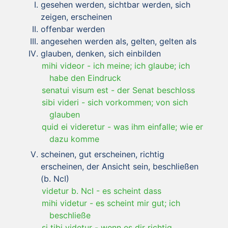
gesehen werden, sichtbar werden, sich
zeigen, erscheinen
offenbar werden
angesehen werden als, gelten, gelten als
glauben, denken, sich einbilden
mihi videor
-
ich meine; ich glaube; ich
habe den Eindruck
senatui visum est
-
der Senat beschloss
sibi videri
-
sich vorkommen; von sich
glauben
quid ei videretur
-
was ihm einfalle; wie er
dazu komme
scheinen, gut erscheinen, richtig
erscheinen, der Ansicht sein, beschließen
(b. NcI)
videtur b. NcI
-
es scheint dass
mihi videtur
-
es scheint mir gut; ich
beschließe
si tibi videtur
-
wenn es dir richtig