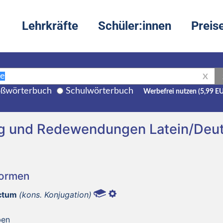
Lehrkräfte
Schüler:innen
Preis
X
ßwörterbuch
Schulwörterbuch
Werbefrei nutzen (5,99 E
ng und Redewendungen Latein/Deu
Formen
ēctum
(kons. Konjugation)
ben