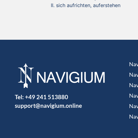
sich aufrichten, auferstehen
Nav
Nav
Nav
Tel:
+49 241 513880
Nav
support@navigium.online
Nav
Nav