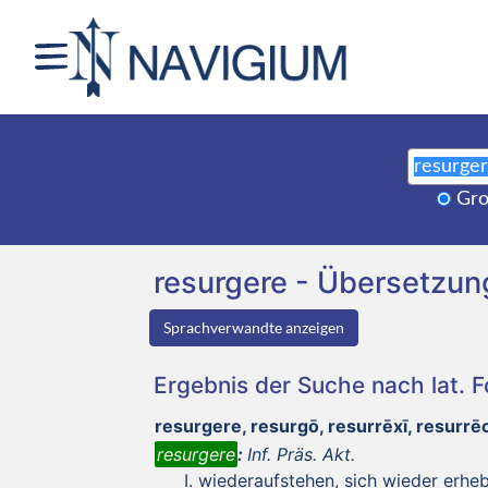
Gro
resurgere - Übersetzu
Sprachverwandte anzeigen
Ergebnis der Suche nach lat. 
resurgere, resurgō, resurrēxī, resurr
resurgere
:
Inf. Präs. Akt.
wiederaufstehen, sich wieder erhe