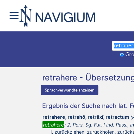
Gro
retrahere - Übersetzu
Sprachverwandte anzeigen
Ergebnis der Suche nach lat. 
retrahere, retrahō, retrāxī, retractum
(
retrahere
:
2. Pers. Sg. Fut. I Ind. Pass., I
zurückziehen, zurückholen, zurück