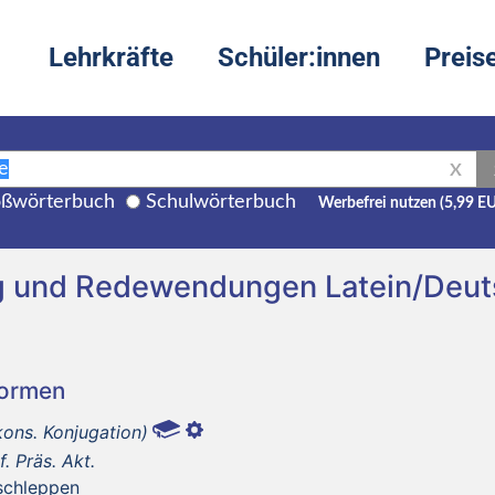
Lehrkräfte
Schüler:innen
Preis
X
ßwörterbuch
Schulwörterbuch
Werbefrei nutzen (5,99 E
ng und Redewendungen Latein/Deu
Formen
kons. Konjugation)
nf. Präs. Akt.
schleppen