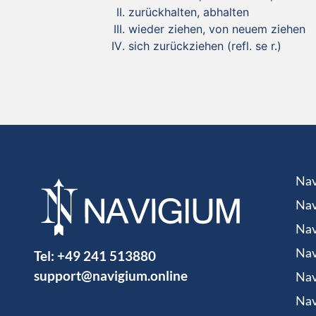
zurückhalten, abhalten
wieder ziehen, von neuem ziehen
sich zurückziehen (refl. se r.)
Nav
Nav
Nav
Tel:
+49 241 513880
Nav
support@navigium.online
Nav
Nav