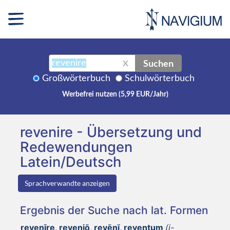
Suchen
X
Großwörterbuch
Schulwörterbuch
Werbefrei nutzen (5,99 EUR/Jahr)
revenire - Übersetzung und
Redewendungen
Latein/Deutsch
Sprachverwandte anzeigen
Ergebnis der Suche nach lat. Formen
revenīre, reveniō, revēnī, reventum
(i-