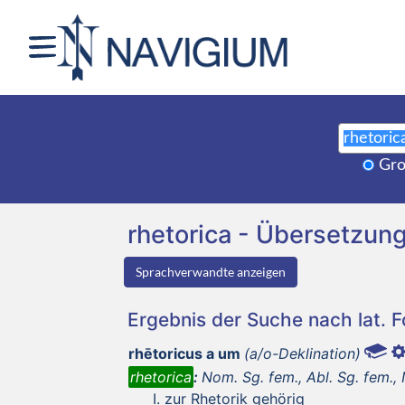
Gro
rhetorica - Übersetzu
Sprachverwandte anzeigen
Ergebnis der Suche nach lat. 
rhētoricus a um
(a/o-Deklination)
rhetorica
:
Nom. Sg. fem., Abl. Sg. fem., N
zur Rhetorik gehörig