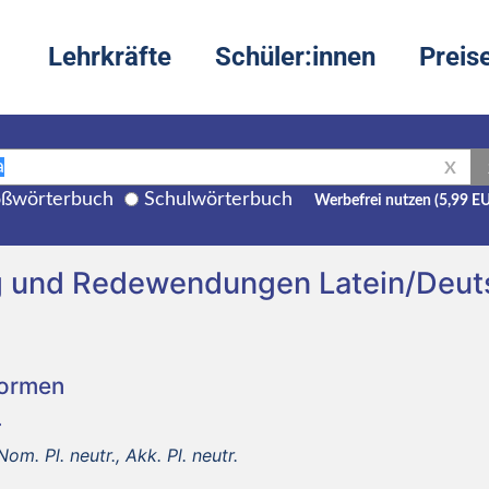
Lehrkräfte
Schüler:innen
Preis
X
ßwörterbuch
Schulwörterbuch
Werbefrei nutzen (5,99 E
ng und Redewendungen Latein/Deut
Formen
om. Pl. neutr., Akk. Pl. neutr.