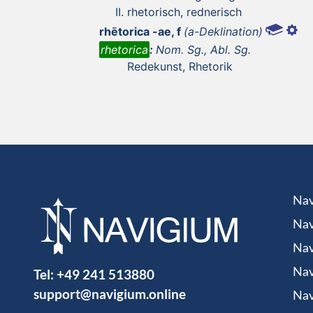
rhetorisch, rednerisch
rhētorica -ae, f
(a-Deklination)
rhetorica
:
Nom. Sg., Abl. Sg.
Redekunst, Rhetorik
Nav
Nav
Nav
Tel:
+49 241 513880
Nav
support@navigium.online
Nav