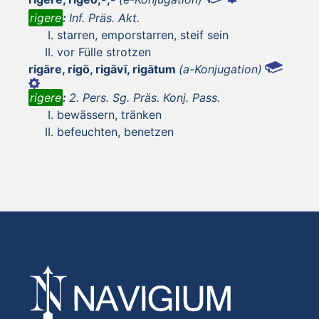
rigere
:
Inf. Präs. Akt.
starren, emporstarren, steif sein
vor Fülle strotzen
rigāre, rigō, rigāvī, rigātum
(a-Konjugation)
rigere
:
2. Pers. Sg. Präs. Konj. Pass.
bewässern, tränken
befeuchten, benetzen