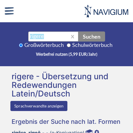
Suchen
X
Großwörterbuch
Schulwörterbuch
Werbefrei nutzen (5,99 EUR/Jahr)
rigere - Übersetzung und
Redewendungen
Latein/Deutsch
Sprachverwandte anzeigen
Ergebnis der Suche nach lat. Formen
rigēre, rigeō,-,-
(e-Konjugation)