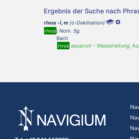
Ergebnis der Suche nach Phr
rīvus -ī, m
(o-Deklination)
rivus
:
Nom. Sg.
Bach
rivus
aquarum
-
Wasserleitung; A
Nav
Nav
Nav
Nav