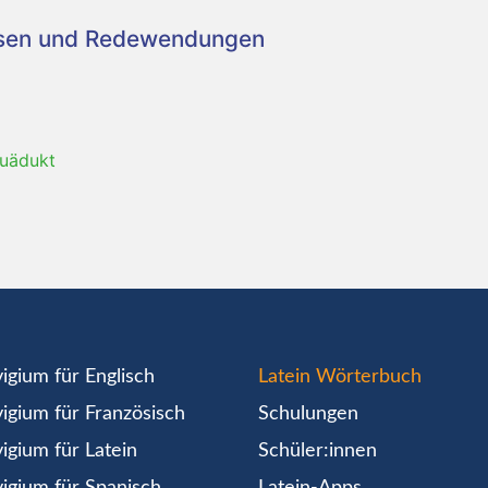
asen und Redewendungen
quädukt
igium für Englisch
Latein Wörterbuch
igium für Französisch
Schulungen
igium für Latein
Schüler:innen
igium für Spanisch
Latein-Apps