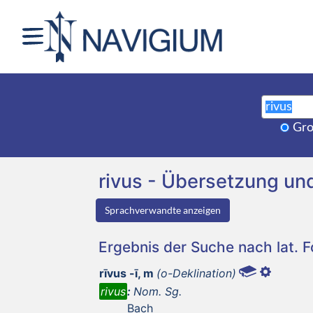
Gro
rivus - Übersetzung u
Sprachverwandte anzeigen
Ergebnis der Suche nach lat. 
rīvus -ī, m
(o-Deklination)
rivus
:
Nom. Sg.
Bach