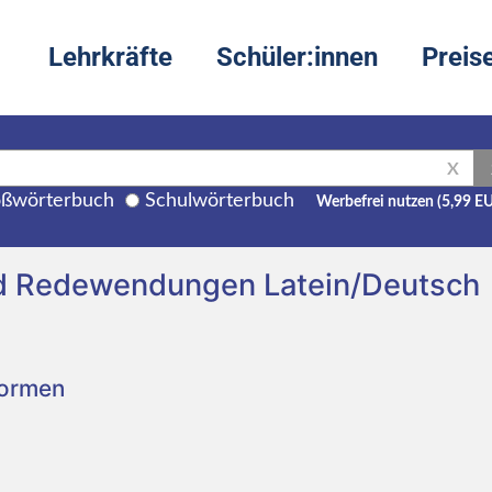
Lehrkräfte
Schüler:innen
Preis
X
ßwörterbuch
Schulwörterbuch
Werbefrei nutzen (5,99 E
nd Redewendungen Latein/Deutsch
Formen