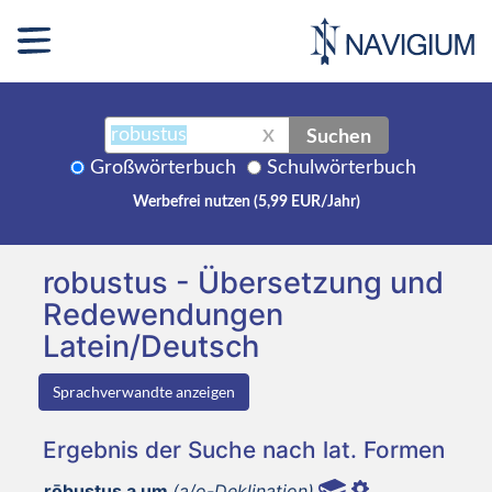
Suchen
X
Großwörterbuch
Schulwörterbuch
Werbefrei nutzen (5,99 EUR/Jahr)
robustus - Übersetzung und
Redewendungen
Latein/Deutsch
Sprachverwandte anzeigen
Ergebnis der Suche nach lat. Formen
rōbustus a um
(a/o-Deklination)