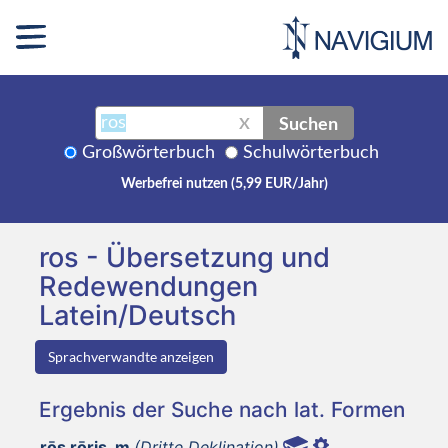
Suchen
X
Großwörterbuch
Schulwörterbuch
Werbefrei nutzen (5,99 EUR/Jahr)
ros - Übersetzung und
Redewendungen
Latein/Deutsch
Sprachverwandte anzeigen
Ergebnis der Suche nach lat. Formen
rōs rōris, m
(Dritte Deklination)