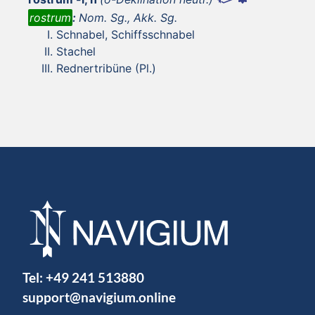
rostrum
:
Nom. Sg., Akk. Sg.
Schnabel, Schiffsschnabel
Stachel
Rednertribüne (Pl.)
Tel:
+49 241 513880
support@navigium.online