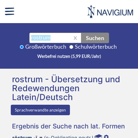
Suchen
X
Großwörterbuch
Schulwörterbuch
Werbefrei nutzen (5,99 EUR/Jahr)
rostrum - Übersetzung und
Redewendungen
Latein/Deutsch
Sprachverwandte anzeigen
Ergebnis der Suche nach lat. Formen
rōstrum -ī, n
(o-Deklination neutr.)