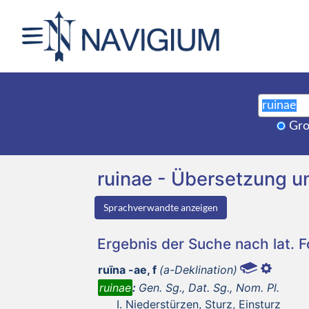
Gro
ruinae - Übersetzung 
Sprachverwandte anzeigen
Ergebnis der Suche nach lat. 
ruīna -ae, f
(a-Deklination)
ruinae
:
Gen. Sg., Dat. Sg., Nom. Pl.
Niederstürzen, Sturz, Einsturz