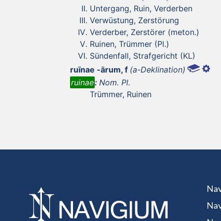
Untergang, Ruin, Verderben
Verwüstung, Zerstörung
Verderber, Zerstörer (meton.)
Ruinen, Trümmer (Pl.)
Sündenfall, Strafgericht (KL)
ruīnae -ārum, f
(a-Deklination)
ruinae
:
Nom. Pl.
Trümmer, Ruinen
Nav
Nav