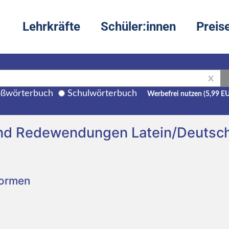
Lehrkräfte
Schüler:innen
Preis
X
ßwörterbuch
Schulwörterbuch
Werbefrei nutzen (5,99 E
und Redewendungen Latein/Deutsc
Formen