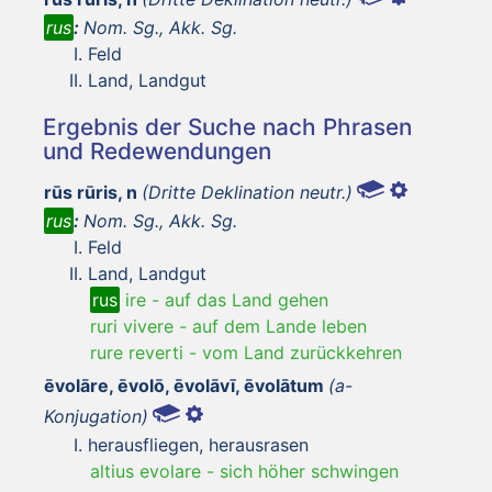
rus
:
Nom. Sg., Akk. Sg.
Feld
Land, Landgut
Ergebnis der Suche nach Phrasen
und Redewendungen
rūs rūris, n
(Dritte Deklination neutr.)
rus
:
Nom. Sg., Akk. Sg.
Feld
Land, Landgut
rus
ire
-
auf das Land gehen
ruri vivere
-
auf dem Lande leben
rure reverti
-
vom Land zurückkehren
ēvolāre, ēvolō, ēvolāvī, ēvolātum
(a-
Konjugation)
herausfliegen, herausrasen
altius evolare
-
sich höher schwingen