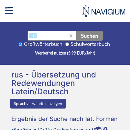
Suchen
X
Großwörterbuch
Schulwörterbuch
Werbefrei nutzen (5,99 EUR/Jahr)
rus - Übersetzung und
Redewendungen
Latein/Deutsch
Sprachverwandte anzeigen
Ergebnis der Suche nach lat. Formen
rūs rūris, n
(Dritte Deklination neutr.)