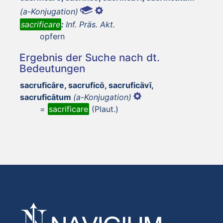
(a-Konjugation)
sacrificare
:
Inf. Präs. Akt.
opfern
Ergebnis der Suche nach dt.
Bedeutungen
sacruficāre, sacruficō, sacruficāvī,
sacruficātum
(a-Konjugation)
=
sacrificare
(Plaut.)