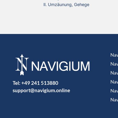
Umzäunung, Gehege
Nav
Nav
Nav
Tel:
+49 241 513880
Nav
support@navigium.online
Nav
Nav