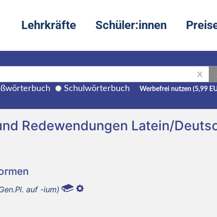
Lehrkräfte
Schüler:innen
Preis
X
ßwörterbuch
Schulwörterbuch
Werbefrei nutzen (5,99 E
 und Redewendungen Latein/Deuts
Formen
Gen.Pl. auf -ium)