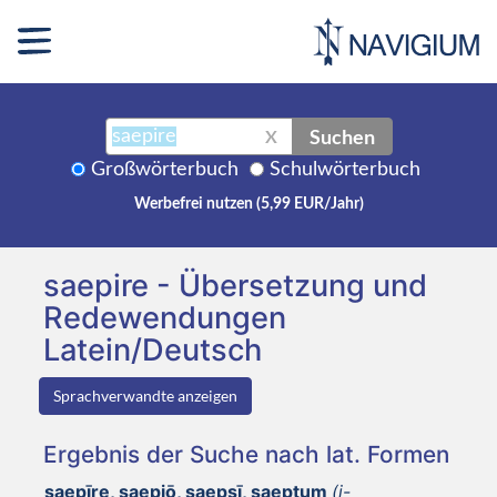
Suchen
X
Großwörterbuch
Schulwörterbuch
Werbefrei nutzen (5,99 EUR/Jahr)
saepire - Übersetzung und
Redewendungen
Latein/Deutsch
Sprachverwandte anzeigen
Ergebnis der Suche nach lat. Formen
saepīre, saepiō, saepsī, saeptum
(i-