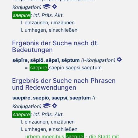
Konjugation)
saepire
:
Inf. Präs. Akt.
einzäunen, umzäunen
umhegen, einschließen
Ergebnis der Suche nach dt.
Bedeutungen
sēpīre, sēpiō, sēpsī, sēptum
(i-Konjugation)
=
saepire
,saepio,saepsi,saeptum
Ergebnis der Suche nach Phrasen
und Redewendungen
saepīre, saepiō, saepsī, saeptum
(i-
Konjugation)
saepire
:
Inf. Präs. Akt.
einzäunen, umzäunen
umhegen, einschließen
urbem moenibus
saepire
-
die Stadt mit