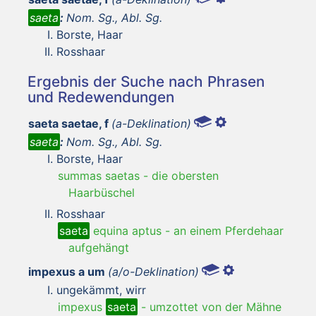
saeta
:
Nom. Sg., Abl. Sg.
Borste, Haar
Rosshaar
Ergebnis der Suche nach Phrasen
und Redewendungen
saeta saetae, f
(a-Deklination)
saeta
:
Nom. Sg., Abl. Sg.
Borste, Haar
summas saetas
-
die obersten
Haarbüschel
Rosshaar
saeta
equina aptus
-
an einem Pferdehaar
aufgehängt
impexus a um
(a/o-Deklination)
ungekämmt, wirr
impexus
saeta
-
umzottet von der Mähne