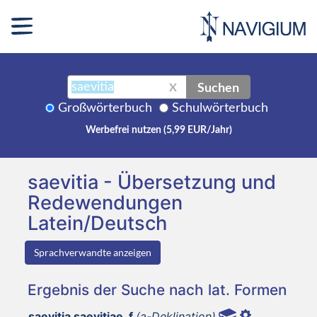
Suchen
X
Großwörterbuch
Schulwörterbuch
Werbefrei nutzen (5,99 EUR/Jahr)
saevitia - Übersetzung und
Redewendungen
Latein/Deutsch
Sprachverwandte anzeigen
Ergebnis der Suche nach lat. Formen
saevitia saevitiae, f
(a-Deklination)