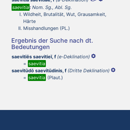
saevitia
:
Nom. Sg., Abl. Sg.
Wildheit, Brutalität, Wut, Grausamkeit,
Härte
Misshandlungen (PL.)
Ergebnis der Suche nach dt.
Bedeutungen
saevitiēs saevitieī, f
(e-Deklination)
=
saevitia
saevitūdō saevitūdinis, f
(Dritte Deklination)
=
saevitia
(Plaut.)