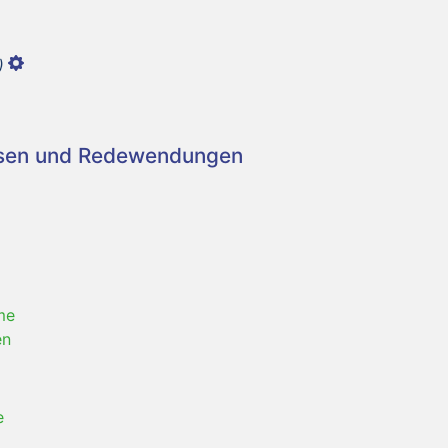
)
asen und Redewendungen
me
en
e