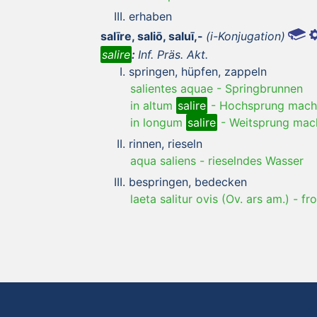
erhaben
salīre, saliō, saluī,-
(i-Konjugation)
salire
:
Inf. Präs. Akt.
springen, hüpfen, zappeln
salientes aquae
-
Springbrunnen
in altum
salire
-
Hochsprung mach
in longum
salire
-
Weitsprung mac
rinnen, rieseln
aqua saliens
-
rieselndes Wasser
bespringen, bedecken
laeta salitur ovis (Ov. ars am.)
-
fr