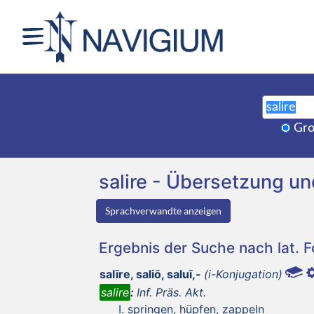
Gro
salire - Übersetzung 
Sprachverwandte anzeigen
Ergebnis der Suche nach lat. 
salīre, saliō, saluī,-
(i-Konjugation)
salire
:
Inf. Präs. Akt.
springen, hüpfen, zappeln