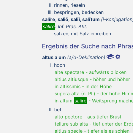
rinnen, rieseln
bespringen, bedecken
salīre, saliō, saliī, salītum
(i-Konjugation
salire
:
Inf. Präs. Akt.
salzen, mit Salz einreiben
Ergebnis der Suche nach Phr
altus a um
(a/o-Deklination)
hoch
alte spectare
-
aufwärts blicken
altius altiusque
-
höher und höher
in altissimis
-
in der Höhe
supera alta (n. Pl.)
-
der hohe Him
in altum
salire
-
Weitsprung mach
tief
alto pectore
-
aus tiefer Brust
tellure sub alta
-
tief unter der Erd
altius specie
-
tiefer als es schien