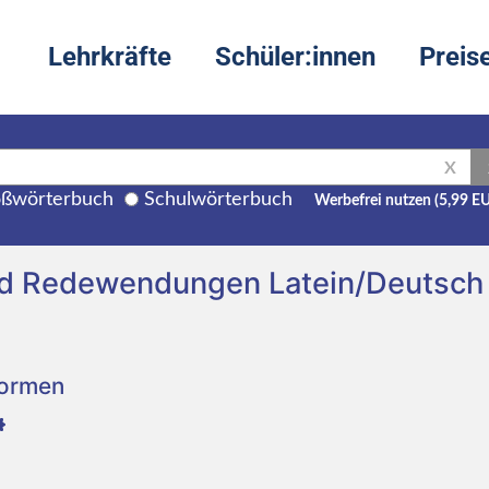
Lehrkräfte
Schüler:innen
Preis
X
ßwörterbuch
Schulwörterbuch
Werbefrei nutzen (5,99 E
und Redewendungen Latein/Deutsch
Formen