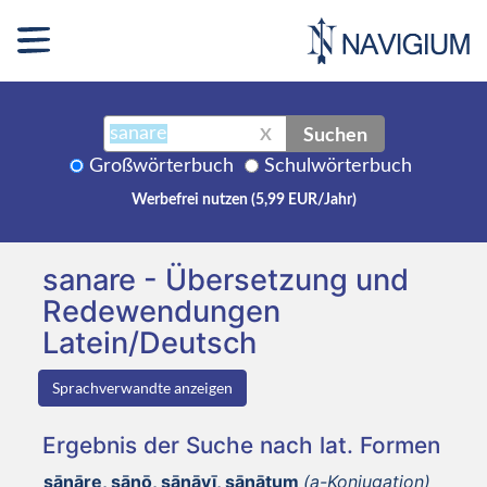
Suchen
X
Großwörterbuch
Schulwörterbuch
Werbefrei nutzen (5,99 EUR/Jahr)
sanare - Übersetzung und
Redewendungen
Latein/Deutsch
Sprachverwandte anzeigen
Ergebnis der Suche nach lat. Formen
sānāre, sānō, sānāvī, sānātum
(a-Konjugation)