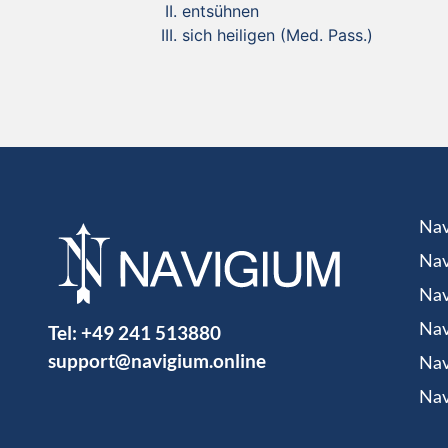
entsühnen
sich heiligen (Med. Pass.)
Nav
Nav
Nav
Tel:
+49 241 513880
Nav
support@navigium.online
Nav
Nav