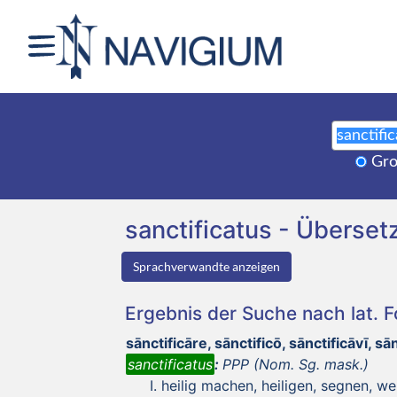
Gro
sanctificatus - Übers
Sprachverwandte anzeigen
Ergebnis der Suche nach lat. 
sānctificāre, sānctificō, sānctificāvī, s
sanctificatus
:
PPP (Nom. Sg. mask.)
heilig machen, heiligen, segnen, we