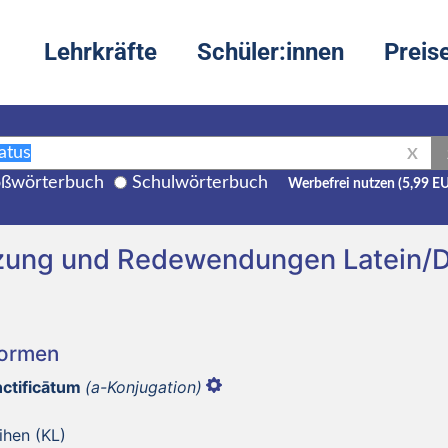
Lehrkräfte
Schüler:innen
Preis
X
ßwörterbuch
Schulwörterbuch
Werbefrei nutzen (5,99 E
etzung und Redewendungen Latein/
Formen
ānctificātum
(a-Konjugation)
ihen (KL)