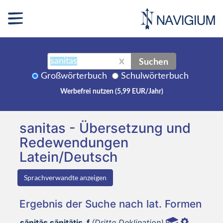
Suchen
X
Großwörterbuch
Schulwörterbuch
Werbefrei nutzen (5,99 EUR/Jahr)
sanitas - Übersetzung und
Redewendungen
Latein/Deutsch
Sprachverwandte anzeigen
Ergebnis der Suche nach lat. Formen
sānitās sānitātis, f
(Dritte Deklination)