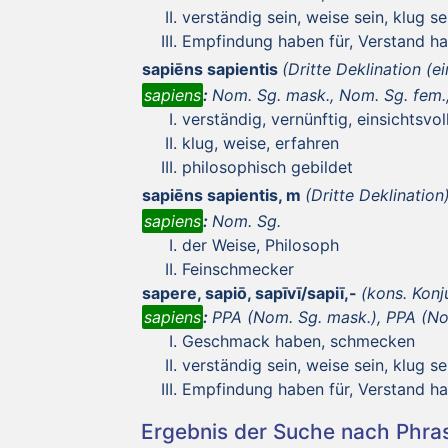
verständig sein, weise sein, klug se
Empfindung haben für, Verstand h
sapiēns sapientis
(Dritte Deklination (e
sapiens
:
Nom. Sg. mask., Nom. Sg. fem., 
verständig, vernünftig, einsichtsvol
klug, weise, erfahren
philosophisch gebildet
sapiēns sapientis, m
(Dritte Deklination
sapiens
:
Nom. Sg.
der Weise, Philosoph
Feinschmecker
sapere, sapiō, sapīvī/sapiī,-
(kons. Konj
sapiens
:
PPA (Nom. Sg. mask.), PPA (Nom
Geschmack haben, schmecken
verständig sein, weise sein, klug se
Empfindung haben für, Verstand h
Ergebnis der Suche nach Phr