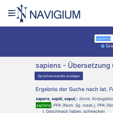
Gro
sapiens - Übersetzung
Sprachverwandte anzeigen
Ergebnis der Suche nach lat. 
sapere, sapiō, sapuī,-
(kons. Konjugation
sapiens
:
PPA (Nom. Sg. mask.), PPA (Nom
Geschmack haben, schmecken