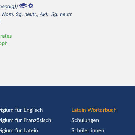
inendig))
Nom. Sg. neutr., Akk. Sg. neutr.
l
krates
soph
igium für Englisch
Latein Wörterbuch
igium für Französisch
Schulungen
igium für Latein
Schüler:innen