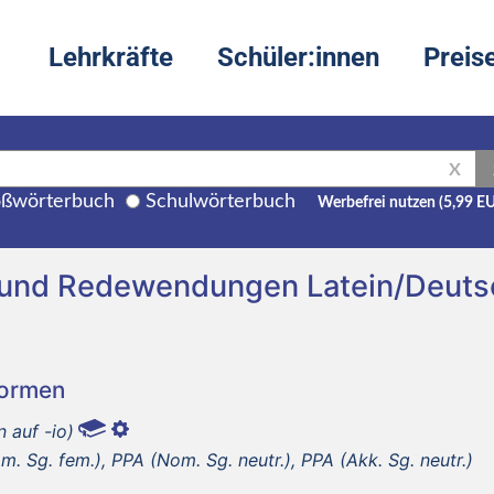
Lehrkräfte
Schüler:innen
Preis
X
ßwörterbuch
Schulwörterbuch
Werbefrei nutzen (5,99 E
 und Redewendungen Latein/Deuts
Formen
 auf -io)
. Sg. fem.), PPA (Nom. Sg. neutr.), PPA (Akk. Sg. neutr.)