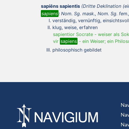
sapiēns sapientis
(Dritte Deklination (e
sapiens
:
Nom. Sg. mask., Nom. Sg. fem., 
verständig, vernünftig, einsichtsvol
klug, weise, erfahren
sapientior Socrate
-
weiser als So
vir
sapiens
-
ein Weiser; ein Philo
philosophisch gebildet
Nav
Nav
Nav