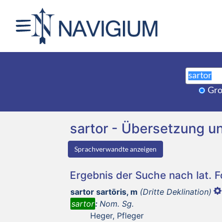
Gro
sartor - Übersetzung 
Sprachverwandte anzeigen
Ergebnis der Suche nach lat. 
sartor sartōris, m
(Dritte Deklination)
sartor
:
Nom. Sg.
Heger, Pfleger