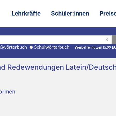
Lehrkräfte
Schüler:innen
Preis
X
ßwörterbuch
Schulwörterbuch
Werbefrei nutzen (5,99 E
und Redewendungen Latein/Deutsc
Formen