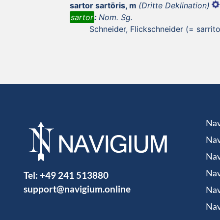
sartor sartōris, m
(Dritte Deklination)
sartor
:
Nom. Sg.
Schneider, Flickschneider (= sarrito
Nav
Nav
Nav
Tel:
+49 241 513880
Nav
support@navigium.online
Nav
Nav