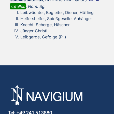
satelles
:
Nom. Sg.
Leibwächter, Begleiter, Diener, Höfling
Helfershelfer, Spießgeselle, Anhänger
Knecht, Scherge, Häscher
Jünger Christi
Leibgarde, Gefolge (Pl.)
Tel:
+49 241 513880