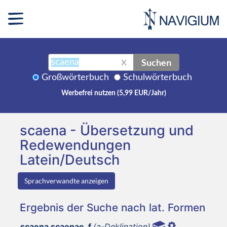
Suchen
X
Großwörterbuch
Schulwörterbuch
Werbefrei nutzen (5,99 EUR/Jahr)
scaena - Übersetzung und
Redewendungen
Latein/Deutsch
Sprachverwandte anzeigen
Ergebnis der Suche nach lat. Formen
scaena scaenae, f
(a-Deklination)