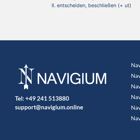
entscheiden, beschließen (+ ut)
Nav
Nav
Nav
Tel:
+49 241 513880
Nav
support@navigium.online
Nav
Nav