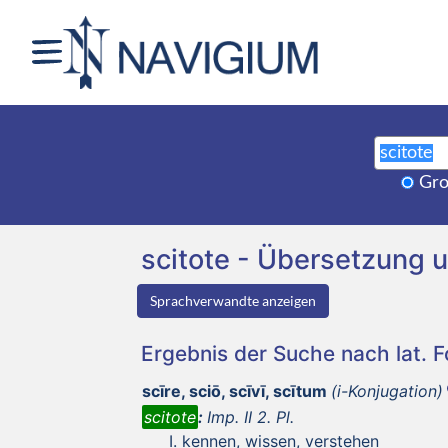
Gro
scitote - Übersetzung
Sprachverwandte anzeigen
Ergebnis der Suche nach lat. 
scīre, sciō, scīvī, scītum
(i-Konjugation)
scitote
:
Imp. II 2. Pl.
kennen, wissen, verstehen