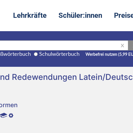
Lehrkräfte
Schüler:innen
Preis
X
ßwörterbuch
Schulwörterbuch
Werbefrei nutzen (5,99 E
 und Redewendungen Latein/Deuts
Formen