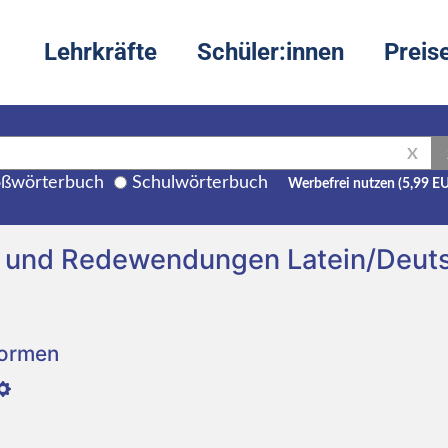
Lehrkräfte
Schüler:innen
Preis
X
ßwörterbuch
Schulwörterbuch
Werbefrei nutzen (5,99 E
g und Redewendungen Latein/Deut
Formen