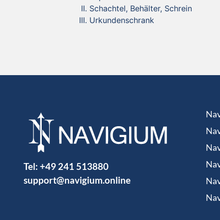
Schachtel, Behälter, Schrein
Urkundenschrank
Nav
Nav
Nav
Tel:
+49 241 513880
Nav
support@navigium.online
Nav
Nav