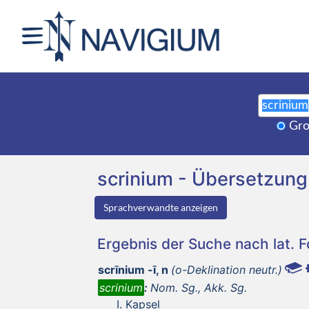
Gro
scrinium - Übersetzun
Sprachverwandte anzeigen
Ergebnis der Suche nach lat. 
scrīnium -ī, n
(o-Deklination neutr.)
scrinium
:
Nom. Sg., Akk. Sg.
Kapsel