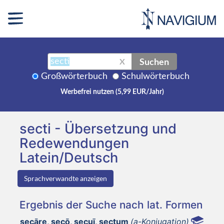
Suchen
X
Großwörterbuch
Schulwörterbuch
Werbefrei nutzen (5,99 EUR/Jahr)
secti - Übersetzung und
Redewendungen
Latein/Deutsch
Sprachverwandte anzeigen
Ergebnis der Suche nach lat. Formen
secāre, secō, secuī, sectum
(a-Konjugation)