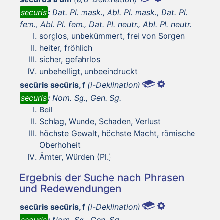
securis
:
Dat. Pl. mask., Abl. Pl. mask., Dat. Pl.
fem., Abl. Pl. fem., Dat. Pl. neutr., Abl. Pl. neutr.
sorglos, unbekümmert, frei von Sorgen
heiter, fröhlich
sicher, gefahrlos
unbehelligt, unbeeindruckt
secūris secūris, f
(i-Deklination)
securis
:
Nom. Sg., Gen. Sg.
Beil
Schlag, Wunde, Schaden, Verlust
höchste Gewalt, höchste Macht, römische
Oberhoheit
Ämter, Würden (Pl.)
Ergebnis der Suche nach Phrasen
und Redewendungen
secūris secūris, f
(i-Deklination)
securis
:
Nom. Sg., Gen. Sg.