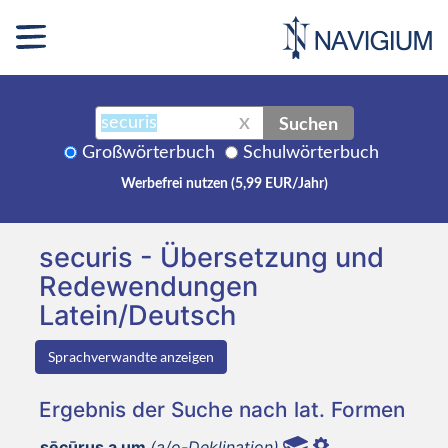
Suchen
X
Großwörterbuch
Schulwörterbuch
Werbefrei nutzen (5,99 EUR/Jahr)
securis - Übersetzung und
Redewendungen
Latein/Deutsch
Sprachverwandte anzeigen
Ergebnis der Suche nach lat. Formen
sēcūrus a um
(a/o-Deklination)