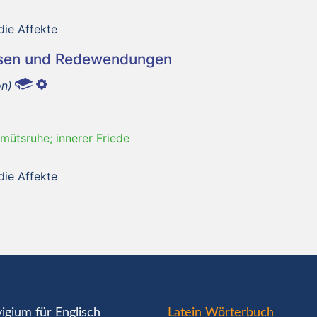
die Affekte
asen und Redewendungen
on)
mütsruhe; innerer Friede
die Affekte
igium für Englisch
Latein Wörterbuch