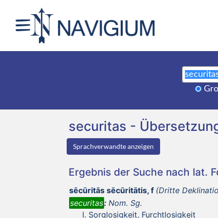
Gro
securitas - Übersetzu
Sprachverwandte anzeigen
Ergebnis der Suche nach lat. 
sēcūritās sēcūritātis, f
(Dritte Deklinati
securitas
:
Nom. Sg.
Sorglosigkeit, Furchtlosigkeit