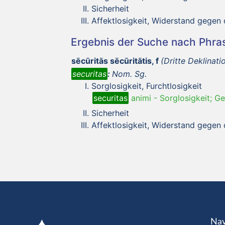
Sicherheit
Affektlosigkeit, Widerstand gegen 
Ergebnis der Suche nach Phr
sēcūritās sēcūritātis, f
(Dritte Deklinati
securitas
:
Nom. Sg.
Sorglosigkeit, Furchtlosigkeit
securitas
animi
-
Sorglosigkeit; Ge
Sicherheit
Affektlosigkeit, Widerstand gegen 
Nav