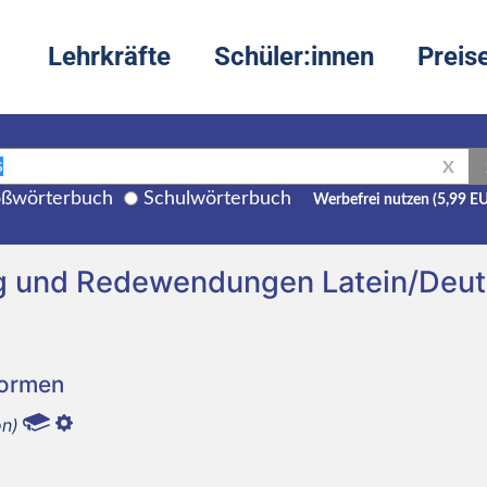
Lehrkräfte
Schüler:innen
Preis
X
ßwörterbuch
Schulwörterbuch
Werbefrei nutzen (5,99 E
ng und Redewendungen Latein/Deu
Formen
on)