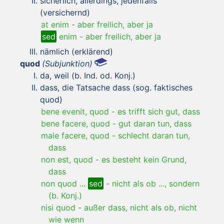
sicherlich, allerdings, jedenfalls
(versichernd)
at enim
-
aber freilich, aber ja
sed
enim
-
aber freilich, aber ja
nämlich (erklärend)
quod
(Subjunktion)
da, weil (b. Ind. od. Konj.)
dass, die Tatsache dass (sog. faktisches
quod)
bene evenit, quod
-
es trifft sich gut, dass
bene facere, quod
-
gut daran tun, dass
male facere, quod
-
schlecht daran tun,
dass
non est, quod
-
es besteht kein Grund,
dass
non quod ...
sed
-
nicht als ob ..., sondern
(b. Konj.)
nisi quod
-
außer dass, nicht als ob, nicht
wie wenn