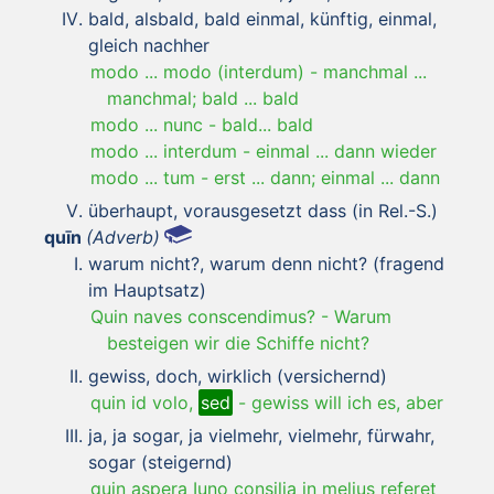
bald, alsbald, bald einmal, künftig, einmal,
gleich nachher
modo ... modo (interdum)
-
manchmal ...
manchmal; bald ... bald
modo ... nunc
-
bald... bald
modo ... interdum
-
einmal ... dann wieder
modo ... tum
-
erst ... dann; einmal ... dann
überhaupt, vorausgesetzt dass (in Rel.-S.)
quīn
(Adverb)
warum nicht?, warum denn nicht? (fragend
im Hauptsatz)
Quin naves conscendimus?
-
Warum
besteigen wir die Schiffe nicht?
gewiss, doch, wirklich (versichernd)
quin id volo,
sed
-
gewiss will ich es, aber
ja, ja sogar, ja vielmehr, vielmehr, fürwahr,
sogar (steigernd)
quin aspera Iuno consilia in melius referet