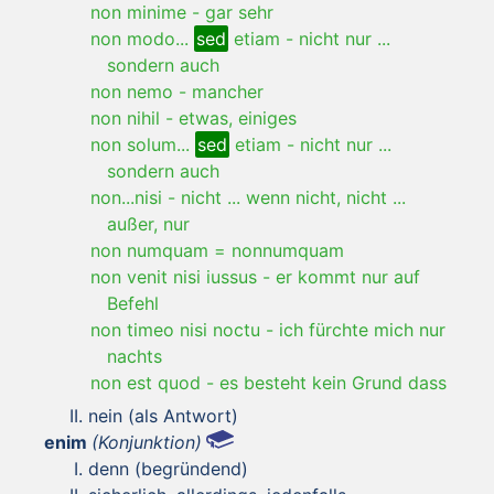
non minime
-
gar sehr
non modo...
sed
etiam
-
nicht nur ...
sondern auch
non nemo
-
mancher
non nihil
-
etwas, einiges
non solum...
sed
etiam
-
nicht nur ...
sondern auch
non...nisi
-
nicht ... wenn nicht, nicht ...
außer, nur
non numquam = nonnumquam
non venit nisi iussus
-
er kommt nur auf
Befehl
non timeo nisi noctu
-
ich fürchte mich nur
nachts
non est quod
-
es besteht kein Grund dass
nein (als Antwort)
enim
(Konjunktion)
denn (begründend)