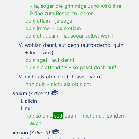
-
ja, sogar die grimmige Juno wird ihre
Pläne zum Besseren lenken
quin etiam
-
ja sogar
quin immo = quin etiam
quin et ... cum
-
ja, sogar selbst wenn
wohlan denn!, auf denn (auffordernd: quin
+ Imperativ)
quin age!
-
auf denn!
quin sic attendite!
-
so passt doch auf!
nicht als ob nicht (Phrase - vern.)
non quin
-
nicht als ob nicht
sōlum
(Adverb)
allein
nur
non solum...
sed
etiam
-
nicht nur...sondern
auch
vērum
(Adverb)