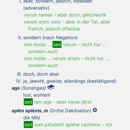
aber, sondern, jedoch, indessen
(adversativ)
verum tamen
-
aber doch, gleichwohl
verum enim vero
-
aber in der Tat, aber
freilich, jedoch offenbar
sondern (nach Negation)
non modo ...
sed
verum
-
nicht nur ...
sondern auch
non modo ... verum etiam
-
nicht nur ...
sondern auch
doch, doch aber
ja, jawohl, gewiss, allerdings (bestätigend)
age
(Sonstiges)
los!, wohlan!
sed
iam age
-
aber voran jetzt
splēn splēnis, m
(Dritte Deklination)
die Milz
sed
sum petulanti splene cachinno
-
ich