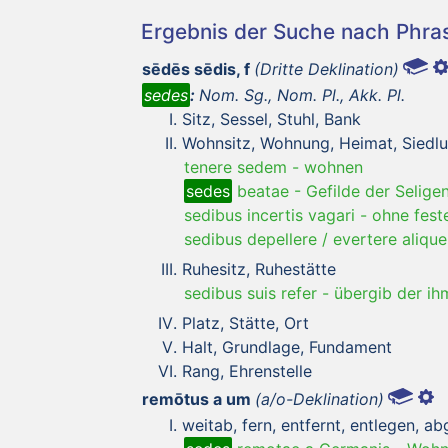
Ergebnis der Suche nach Phr
sēdēs sēdis, f
(Dritte Deklination)
sedes
:
Nom. Sg., Nom. Pl., Akk. Pl.
Sitz, Sessel, Stuhl, Bank
Wohnsitz, Wohnung, Heimat, Siedl
tenere sedem
-
wohnen
sedes
beatae
-
Gefilde der Selige
sedibus incertis vagari
-
ohne fest
sedibus depellere / evertere aliqu
Ruhesitz, Ruhestätte
sedibus suis refer
-
übergib der i
Platz, Stätte, Ort
Halt, Grundlage, Fundament
Rang, Ehrenstelle
remōtus a um
(a/o-Deklination)
weitab, fern, entfernt, entlegen, a