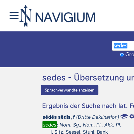
Gro
sedes - Übersetzung u
Sprachverwandte anzeigen
Ergebnis der Suche nach lat. 
sēdēs sēdis, f
(Dritte Deklination)
sedes
:
Nom. Sg., Nom. Pl., Akk. Pl.
Sitz, Sessel, Stuhl, Bank