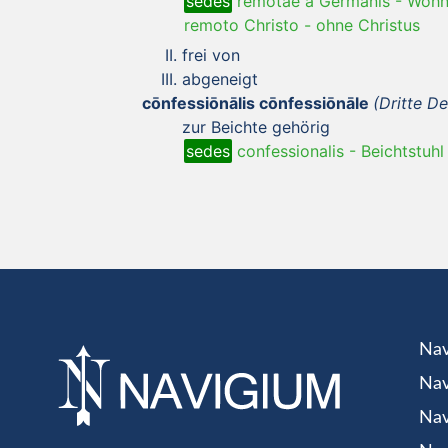
sedes
remotae a Germanis
-
Wohn
remoto Christo
-
ohne Christus
frei von
abgeneigt
cōnfessiōnālis cōnfessiōnāle
(Dritte De
zur Beichte gehörig
sedes
confessionalis
-
Beichtstuhl
Nav
Nav
Nav