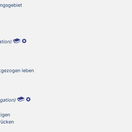
ungsgebiet
ation)
ckgezogen leben
gation)
tigen
drücken