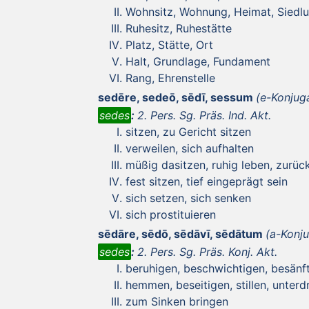
Wohnsitz, Wohnung, Heimat, Siedl
Ruhesitz, Ruhestätte
Platz, Stätte, Ort
Halt, Grundlage, Fundament
Rang, Ehrenstelle
sedēre, sedeō, sēdī, sessum
(e-Konjug
sedes
:
2. Pers. Sg. Präs. Ind. Akt.
sitzen, zu Gericht sitzen
verweilen, sich aufhalten
müßig dasitzen, ruhig leben, zurü
fest sitzen, tief eingeprägt sein
sich setzen, sich senken
sich prostituieren
sēdāre, sēdō, sēdāvī, sēdātum
(a-Konju
sedes
:
2. Pers. Sg. Präs. Konj. Akt.
beruhigen, beschwichtigen, besänf
hemmen, beseitigen, stillen, unter
zum Sinken bringen