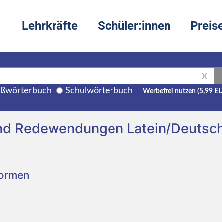
Lehrkräfte
Schüler:innen
Preis
X
ßwörterbuch
Schulwörterbuch
Werbefrei nutzen (5,99 E
nd Redewendungen Latein/Deutsc
Formen