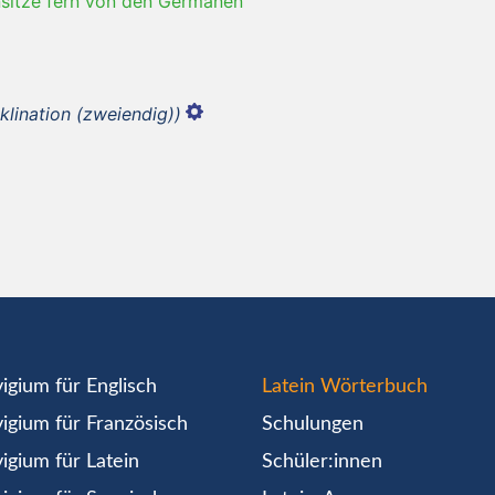
sitze fern von den Germanen
klination (zweiendig))
igium für Englisch
Latein Wörterbuch
igium für Französisch
Schulungen
igium für Latein
Schüler:innen