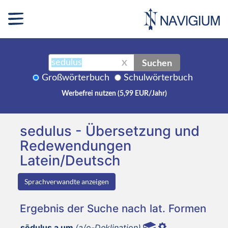
Suchen
X
Großwörterbuch
Schulwörterbuch
Werbefrei nutzen (5,99 EUR/Jahr)
sedulus - Übersetzung und
Redewendungen
Latein/Deutsch
Sprachverwandte anzeigen
Ergebnis der Suche nach lat. Formen
sēdulus a um
(a/o-Deklination)