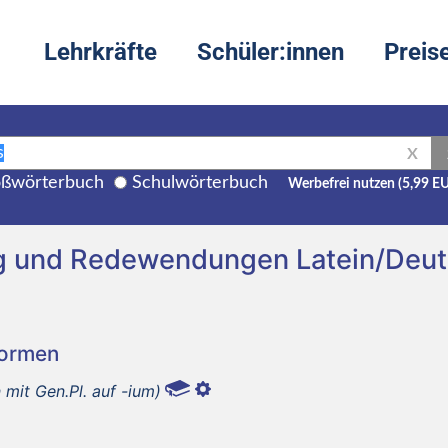
Lehrkräfte
Schüler:innen
Preis
X
ßwörterbuch
Schulwörterbuch
Werbefrei nutzen (5,99 E
g und Redewendungen Latein/Deu
Formen
n mit Gen.Pl. auf -ium)