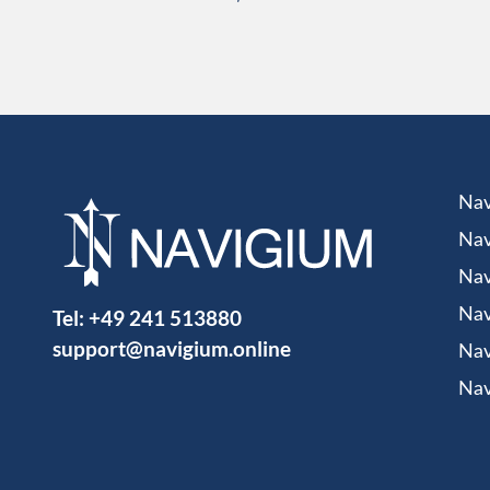
Nav
Nav
Nav
Tel:
+49 241 513880
Nav
support@navigium.online
Nav
Nav