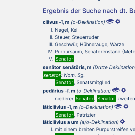
Ergebnis der Suche nach dt. 
clāvus -ī, m
(o-Deklination)
Nagel, Keil
Steuer, Steuerruder
Geschwür, Hühnerauge, Warze
Purpursaum, Senatorenstand (Meto
Senator
senātor senātōris, m
(Dritte Deklination
senator
:
Nom. Sg.
Senator
, Senatsmitglied
pedārius -ī, m
(o-Deklination)
niederer
Senator
,
Senator
zweiten
lāticlāvius -ī, m
(o-Deklination)
Senator
, Patrizier
lāticlāvius a um
(a/o-Deklination)
mit einem breiten Purpurstreifen v