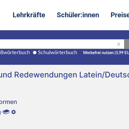
Lehrkräfte
Schüler:innen
Preis
X
ßwörterbuch
Schulwörterbuch
Werbefrei nutzen (5,99 E
 und Redewendungen Latein/Deuts
Formen
)