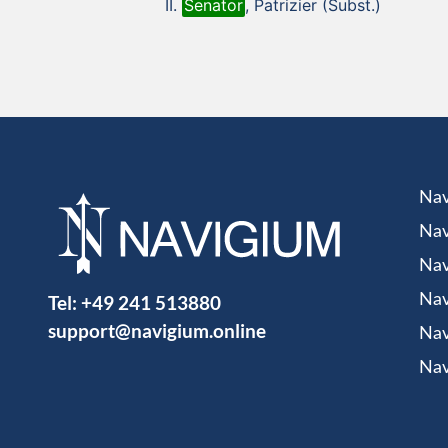
Senator
, Patrizier (Subst.)
Nav
Nav
Nav
Tel:
+49 241 513880
Nav
support@navigium.online
Nav
Nav