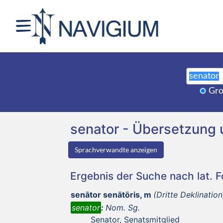
Gro
senator - Übersetzung
Sprachverwandte anzeigen
Ergebnis der Suche nach lat. 
senātor senātōris, m
(Dritte Deklination
senator
:
Nom. Sg.
Senator, Senatsmitglied