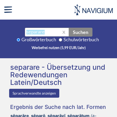
Suchen
X
Großwörterbuch
Schulwörterbuch
Werbefrei nutzen (5,99 EUR/Jahr)
separare - Übersetzung und
Redewendungen
Latein/Deutsch
Sprachverwandte anzeigen
Ergebnis der Suche nach lat. Formen
sēparāre, sēparō, sēparāvī, sēparātum
(a-