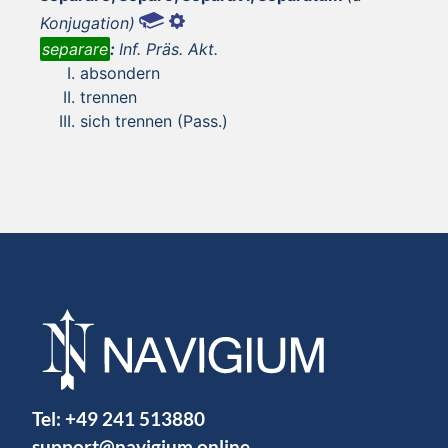
Konjugation)
separare
:
Inf. Präs. Akt.
absondern
trennen
sich trennen (Pass.)
Tel:
+49 241 513880
support@navigium.online