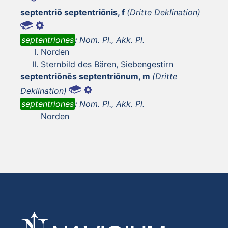
septentriō septentriōnis, f
(Dritte Deklination)
septentriones
:
Nom. Pl., Akk. Pl.
Norden
Sternbild des Bären, Siebengestirn
septentriōnēs septentriōnum, m
(Dritte
Deklination)
septentriones
:
Nom. Pl., Akk. Pl.
Norden