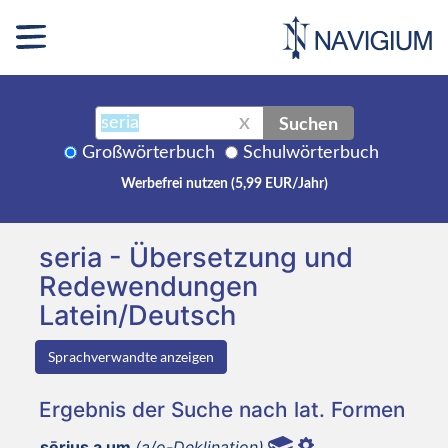
Suchen
X
Großwörterbuch
Schulwörterbuch
Werbefrei nutzen (5,99 EUR/Jahr)
seria - Übersetzung und
Redewendungen
Latein/Deutsch
Sprachverwandte anzeigen
Ergebnis der Suche nach lat. Formen
sērius a um
(a/o-Deklination)