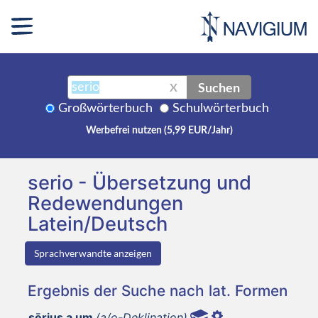
Suchen
X
Großwörterbuch
Schulwörterbuch
Werbefrei nutzen (5,99 EUR/Jahr)
serio - Übersetzung und
Redewendungen
Latein/Deutsch
Sprachverwandte anzeigen
Ergebnis der Suche nach lat. Formen
sērius a um
(a/o-Deklination)