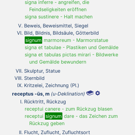
signa inferre
-
angreifen, die
Feindseligkeiten eröffnen
signa sustinere
-
Halt machen
Beweis, Beweismittel, Siegel
Bild, Bildnis, Bildsäule, Götterbild
signum
marmoreum
-
Marmorstatue
signa et tabulae
-
Plastiken und Gemälde
signa et tabulas pictas mirari
-
Bildwerke
und Gemälde bewundern
Skulptur, Statue
Sternbild
Kritzelei, Zeichnung (Pl.)
receptus -ūs, m
(u-Deklination)
Rücktritt, Rückzug
receptui canere
-
zum Rückzug blasen
receptui
signum
dare
-
das Zeichen zum
Rückzug geben
Flucht, Zuflucht, Zufluchtsort