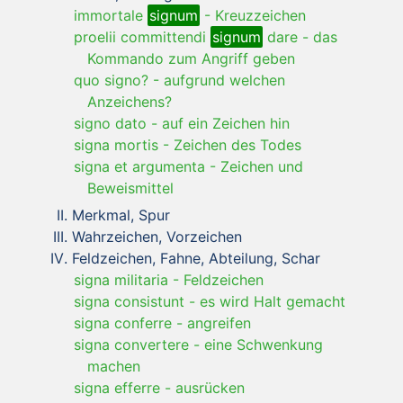
immortale
signum
-
Kreuzzeichen
proelii committendi
signum
dare
-
das
Kommando zum Angriff geben
quo signo?
-
aufgrund welchen
Anzeichens?
signo dato
-
auf ein Zeichen hin
signa mortis
-
Zeichen des Todes
signa et argumenta
-
Zeichen und
Beweismittel
Merkmal, Spur
Wahrzeichen, Vorzeichen
Feldzeichen, Fahne, Abteilung, Schar
signa militaria
-
Feldzeichen
signa consistunt
-
es wird Halt gemacht
signa conferre
-
angreifen
signa convertere
-
eine Schwenkung
machen
signa efferre
-
ausrücken