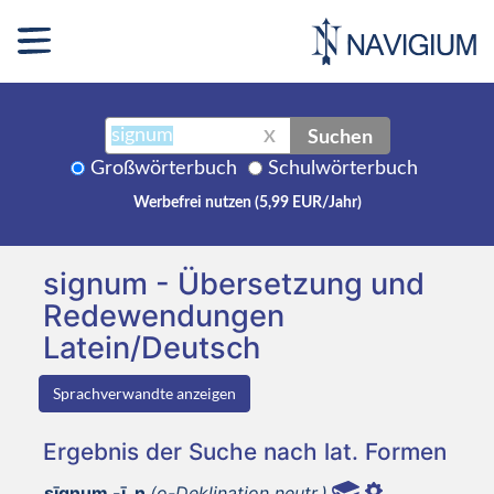
Suchen
X
Großwörterbuch
Schulwörterbuch
Werbefrei nutzen (5,99 EUR/Jahr)
signum - Übersetzung und
Redewendungen
Latein/Deutsch
Sprachverwandte anzeigen
Ergebnis der Suche nach lat. Formen
sīgnum -ī, n
(o-Deklination neutr.)