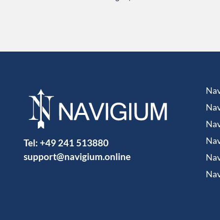
Nav
Nav
Nav
Tel:
+49 241 513880
Nav
support@navigium.online
Nav
Nav