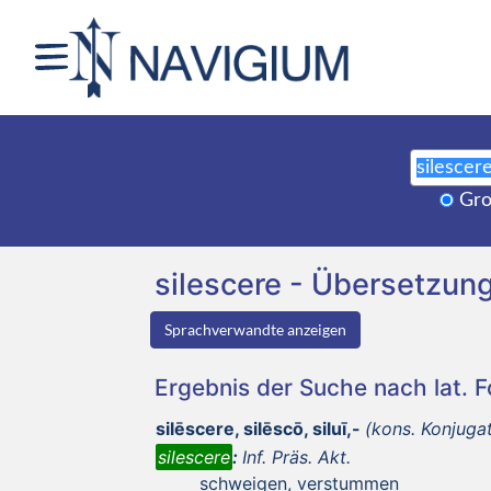
Gro
silescere - Übersetzu
Sprachverwandte anzeigen
Ergebnis der Suche nach lat. 
silēscere, silēscō, siluī,-
(kons. Konjuga
silescere
:
Inf. Präs. Akt.
schweigen, verstummen