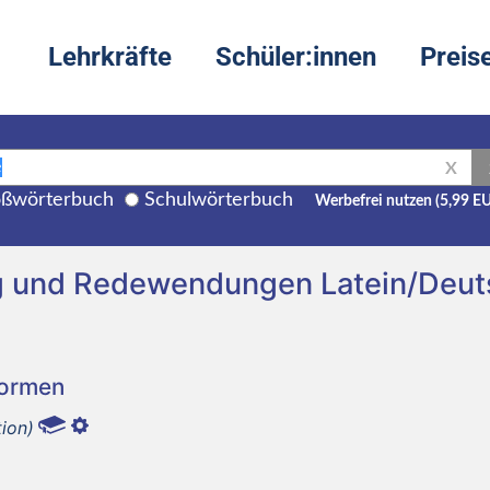
Lehrkräfte
Schüler:innen
Preis
X
ßwörterbuch
Schulwörterbuch
Werbefrei nutzen (5,99 E
ng und Redewendungen Latein/Deut
Formen
tion)