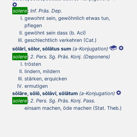
solere
:
Inf. Präs. Dep.
gewohnt sein, gewöhnlich etwas tun,
pflegen
gewöhnt sein dass (b. AcI)
geschlechtlich verkehren (Cat.)
sōlārī, sōlor, sōlātus sum
(a-Konjugation)
solere
:
2. Pers. Sg. Präs. Konj. (Deponens)
trösten
lindern, mildern
stärken, erquicken
ermutigen
sōlāre, sōlō, sōlāvī, sōlātum
(a-Konjugation)
solere
:
2. Pers. Sg. Präs. Konj. Pass.
einsam machen, öde machen (Stat. Theb.)