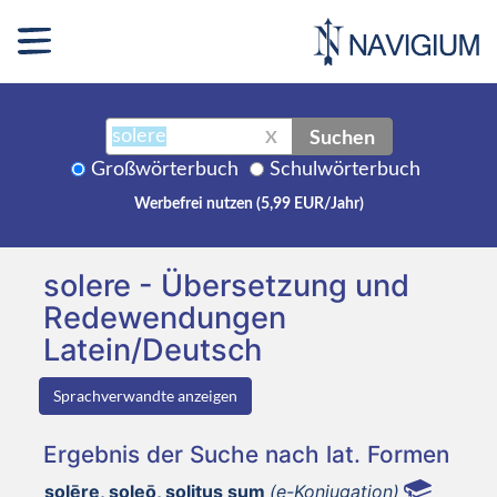
Suchen
X
Großwörterbuch
Schulwörterbuch
Werbefrei nutzen (5,99 EUR/Jahr)
solere - Übersetzung und
Redewendungen
Latein/Deutsch
Sprachverwandte anzeigen
Ergebnis der Suche nach lat. Formen
solēre, soleō, solitus sum
(e-Konjugation)